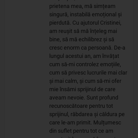
prietena mea, mă simțeam
singură, instabilă emoțional și
pierdută. Cu ajutorul Cristinei,
am reușit să mă înțeleg mai
bine, să mă echilibrez și să
cresc enorm ca persoană. De-a
lungul acestui an, am învățat
cum să-mi controlez emoțiile,
cum să privesc lucrurile mai clar
și mai calm, și cum să-mi ofer
mie însămi sprijinul de care
aveam nevoie. Sunt profund
recunoscătoare pentru tot
sprijinul, răbdarea și căldura pe
care le-am primit. Mulțumesc
din suflet pentru tot ce am