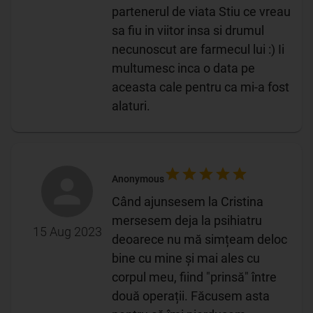
partenerul de viata Stiu ce vreau
sa fiu in viitor insa si drumul
necunoscut are farmecul lui :) Ii
multumesc inca o data pe
aceasta cale pentru ca mi-a fost
alaturi.
Anonymous
Când ajunsesem la Cristina
mersesem deja la psihiatru
15 Aug 2023
deoarece nu mă simțeam deloc
bine cu mine și mai ales cu
corpul meu, fiind "prinsă" între
două operații. Făcusem asta