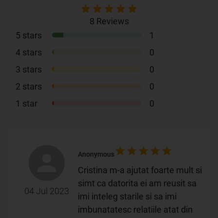
8
Reviews
5
stars
1
4
stars
0
3
stars
0
2
stars
0
1
star
0
Anonymous
Cristina m-a ajutat foarte mult si
simt ca datorita ei am reusit sa
04 Jul 2023
imi inteleg starile si sa imi
imbunatatesc relatiile atat din