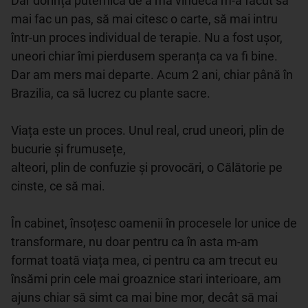
Dar dorința puternică de a mă vindeca m-a făcut să 
mai fac un pas, să mai citesc o carte, să mai intru 
într-un proces individual de terapie. Nu a fost ușor, 
uneori chiar îmi pierdusem speranța ca va fi bine. 
Dar am mers mai departe. Acum 2 ani, chiar până în 
Brazilia, ca să lucrez cu plante sacre. 

Viața este un proces. Unul real, crud uneori, plin de 
bucurie și frumusețe,

alteori, plin de confuzie și provocări, o Călătorie pe 
cinste, ce să mai.

În cabinet, însoțesc oamenii în procesele lor unice de 
transformare, nu doar pentru ca în asta m-am 
format toată viața mea, ci pentru ca am trecut eu 
însămi prin cele mai groaznice stari interioare, am 
ajuns chiar să simt ca mai bine mor, decât să mai 