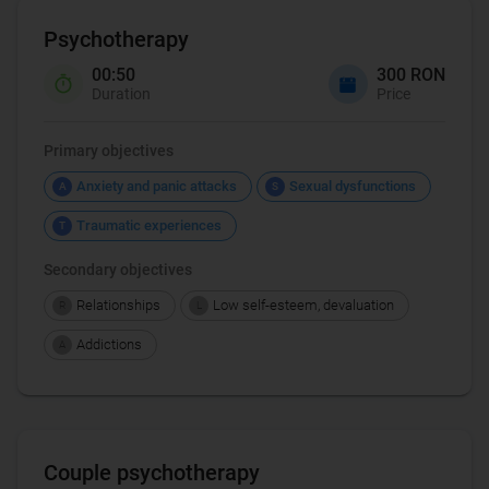
Psychotherapy
00:50
300 RON
Duration
Price
Primary objectives
Anxiety and panic attacks
Sexual dysfunctions
A
S
Traumatic experiences
T
Secondary objectives
Relationships
Low self-esteem, devaluation
R
L
Addictions
A
Couple psychotherapy