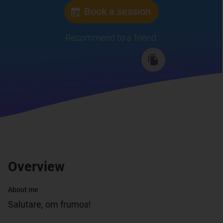
Book a session
Recommend to a friend
:
Overview
About me
Salutare, om frumos!
