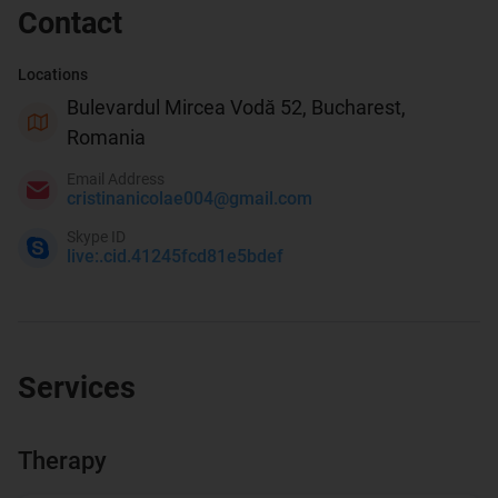
Contact
Locations
Bulevardul Mircea Vodă 52, Bucharest,
Romania
Email Address
cristinanicolae004@gmail.com
Skype ID
live:.cid.41245fcd81e5bdef
Services
Therapy