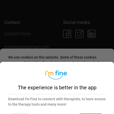
Contact
Social media
Contact form
imfineapp@gmail.com
We use cookies on this website. Some of these cookies
are essential, while others help us to optimize the website
and provide users with a better experience. By accepting
Download the app
them or continuing to use the website, you agree to allow
collecting information through cookies.
More about this in
our
cookies policy
.
The experience is better in the app
Essential
Marketing
Download I'm Fine to connect with therapists, to have access
to the therapy tools and many more!
Accept selected