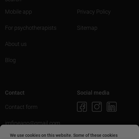
Mobile app
Privacy Policy
For psychotherapists
Sitemap
About us
Blog
Contact
Social media
Contact form
imfineapp@gmail.com
We use cookies on this website. Some of these cookies