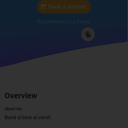
Book a session
Recommend to a friend
:
Overview
About me
Bună și bine ai venit!
