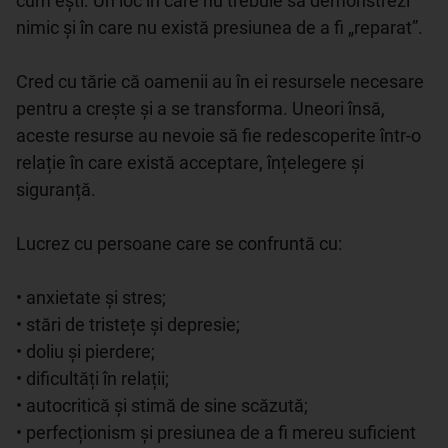
cum ești. Un loc în care nu trebuie să demonstrezi 
nimic și în care nu există presiunea de a fi „reparat”.

Cred cu tărie că oamenii au în ei resursele necesare 
pentru a crește și a se transforma. Uneori însă, 
aceste resurse au nevoie să fie redescoperite într-o 
relație în care există acceptare, înțelegere și 
siguranță.

Lucrez cu persoane care se confruntă cu:

• anxietate și stres;

• stări de tristețe și depresie;

• doliu și pierdere;

• dificultăți în relații;

• autocritică și stimă de sine scăzută;

• perfecționism și presiunea de a fi mereu suficient 