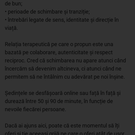
de bun;

• perioade de schimbare și tranziție;

• întrebări legate de sens, identitate și direcție în 
viață.

Relația terapeutică pe care o propun este una 
bazată pe colaborare, autenticitate și respect 
reciproc. Cred că schimbarea nu apare atunci când 
încercăm să devenim altcineva, ci atunci când ne 
permitem să ne întâlnim cu adevărat pe noi înșine.

Ședințele se desfășoară online sau față în față și 
durează între 50 și 90 de minute, în funcție de 
nevoile fiecărei persoane.

Dacă ai ajuns aici, poate că este momentul să îți 
oferi și ție aceeași grijă pe care o oferi atât de ușor 