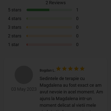
2
Reviews
5
stars
1
4
stars
0
3
stars
0
2
stars
0
1
star
0
Bogdan L.
Sedintele de terapie cu
Magdalena au fost exact ce am
03 May 2023
avut nevoie in acel moment. Am
ajuns la Magdalena intr-un
moment delicat al vietii mele