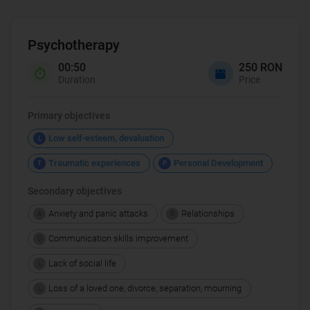
Psychotherapy
00:50
250 RON
Duration
Price
Primary objectives
Low self-esteem, devaluation
L
Traumatic experiences
Personal Development
T
P
Secondary objectives
Anxiety and panic attacks
Relationships
A
R
Communication skills improvement
C
Lack of social life
L
Loss of a loved one, divorce, separation, mourning
L