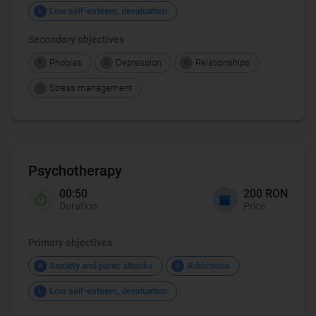
Low self-esteem, devaluation
L
Secondary objectives
Phobias
Depression
Relationships
P
D
R
Stress management
S
Psychotherapy
00:50
200 RON
Duration
Price
Primary objectives
Anxiety and panic attacks
Addictions
A
A
Low self-esteem, devaluation
L