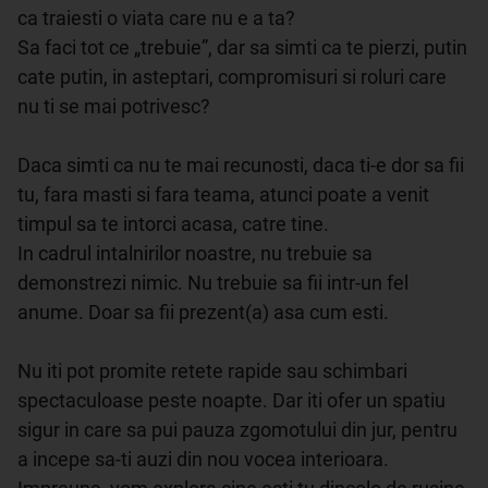
ca traiesti o viata care nu e a ta?

Sa faci tot ce „trebuie”, dar sa simti ca te pierzi, putin 
cate putin, in asteptari, compromisuri si roluri care 
nu ti se mai potrivesc?

Daca simti ca nu te mai recunosti, daca ti-e dor sa fii 
tu, fara masti si fara teama, atunci poate a venit 
timpul sa te intorci acasa, catre tine.

In cadrul intalnirilor noastre, nu trebuie sa 
demonstrezi nimic. Nu trebuie sa fii intr-un fel 
anume. Doar sa fii prezent(a) asa cum esti.

Nu iti pot promite retete rapide sau schimbari 
spectaculoase peste noapte. Dar iti ofer un spatiu 
sigur in care sa pui pauza zgomotului din jur, pentru 
a incepe sa-ti auzi din nou vocea interioara. 