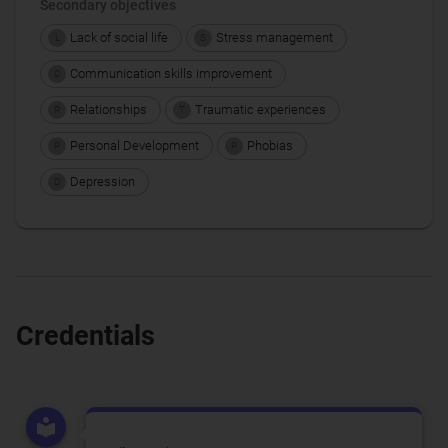
Secondary objectives
Lack of social life
Stress management
L
S
Communication skills improvement
C
Relationships
Traumatic experiences
R
T
Personal Development
Phobias
P
P
Depression
D
Credentials