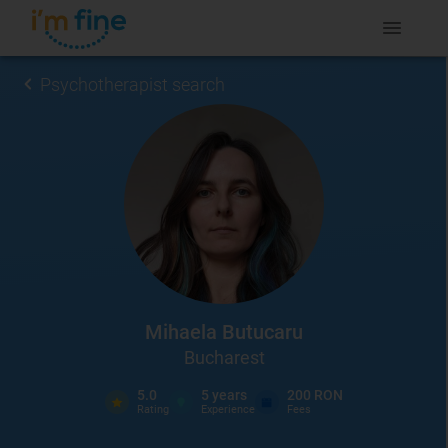
Psychotherapist search
Mihaela Butucaru
Bucharest
5.0
5
years
200 RON
Rating
Experience
Fees