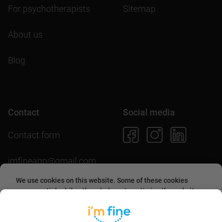
For psychotherapists
Sitemap
About us
Blog
Contact
Social media
Contact form
imfineapp@gmail.com
We use cookies on this website. Some of these cookies
are essential, while others help us to optimize the website
and provide users with a better experience. By accepting
them or continuing to use the website, you agree to allow
Download the app