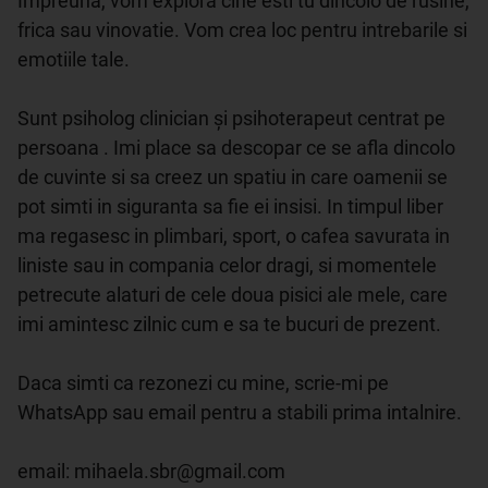
Impreuna, vom explora cine esti tu dincolo de rusine, 
frica sau vinovatie. Vom crea loc pentru intrebarile si 
emotiile tale.

Sunt psiholog clinician și psihoterapeut centrat pe 
persoana . Imi place sa descopar ce se afla dincolo 
de cuvinte si sa creez un spatiu in care oamenii se 
pot simti in siguranta sa fie ei insisi. In timpul liber 
ma regasesc in plimbari, sport, o cafea savurata in 
liniste sau in compania celor dragi, si momentele 
petrecute alaturi de cele doua pisici ale mele, care 
imi amintesc zilnic cum e sa te bucuri de prezent.

Daca simti ca rezonezi cu mine, scrie-mi pe 
WhatsApp sau email pentru a stabili prima intalnire.

email: mihaela.sbr@gmail.com
