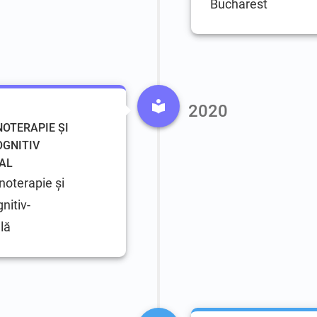
Bucharest
2020
NOTERAPIE ȘI
OGNITIV
AL
noterapie și
nitiv-
lă