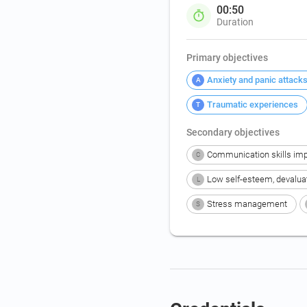
00:50
Duration
Primary objectives
Anxiety and panic attack
A
Traumatic experiences
T
Secondary objectives
Communication skills im
C
Low self-esteem, devalua
L
Stress management
S