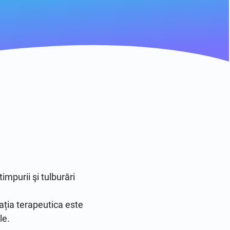
purii şi tulburări 
lația terapeutica este 
e.
