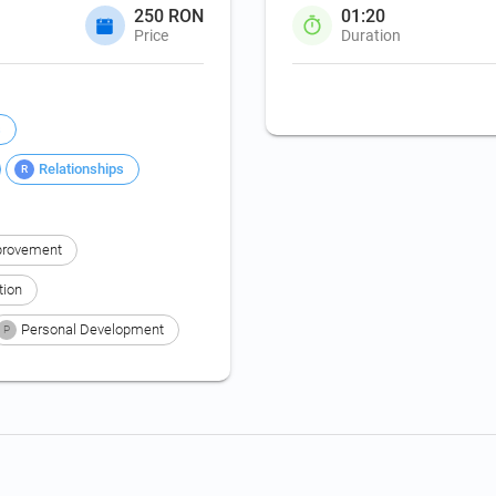
250 RON
01:20
Price
Duration
s
Relationships
R
provement
tion
Personal Development
P