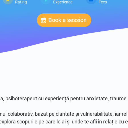
Rating
Experience
Fees
Book a session
a, psihoterapeut cu experiență pentru anxietate, traume tim
ul colaborativ, bazat pe claritate și vulnerabilitate, iar re
xplora scopurile pe care le ai și unde te afli în relație cu el