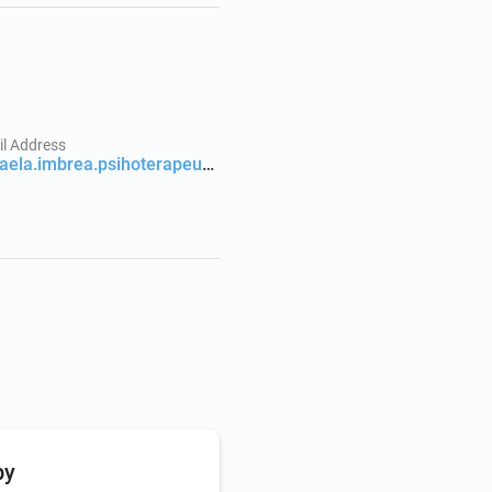
l Address
mihaela.imbrea.psihoterapeut@gmail.com
py