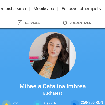
erapist search
Mobile app
For psychotherapists
SERVICES
CREDENTIALS
Mihaela Catalina Imbrea
Bucharest
5.0
3
years
250-350 RON