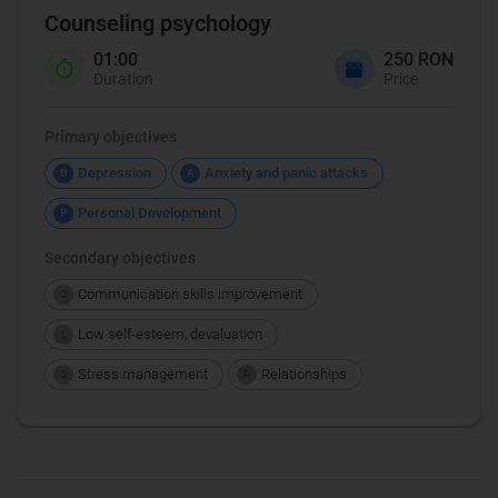
Counseling psychology
01:00
250 RON
Duration
Price
Primary objectives
Depression
Anxiety and panic attacks
D
A
Personal Development
P
Secondary objectives
Communication skills improvement
C
Low self-esteem, devaluation
L
Stress management
Relationships
S
R