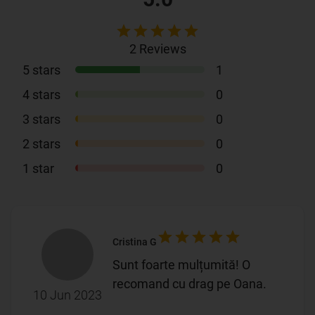
2
Reviews
5
stars
1
4
stars
0
3
stars
0
2
stars
0
1
star
0
Cristina G
Sunt foarte mulțumită! O
recomand cu drag pe Oana.
10 Jun 2023