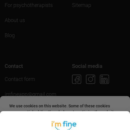
For psychotherapists
Sitemap
About us
Blog
Contact
Social media
Contact form
imfineapp@gmail.com
We use cookies on this website. Some of these cookies
are essential, while others help us to optimize the website
and provide users with a better experience. By accepting
Download the app
them or continuing to use the website, you agree to allow