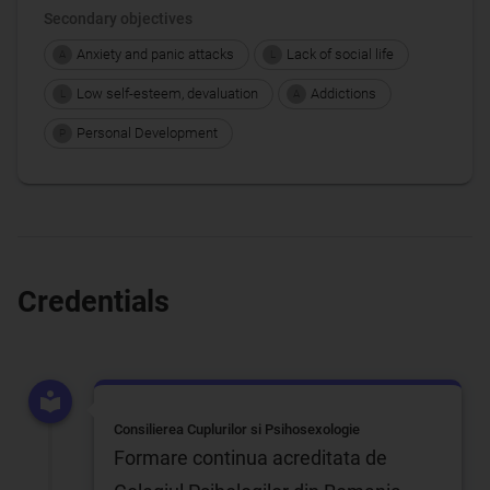
Secondary objectives
Anxiety and panic attacks
Lack of social life
A
L
Low self-esteem, devaluation
Addictions
L
A
Personal Development
P
Credentials
Consilierea Cuplurilor si Psihosexologie
Formare continua acreditata de