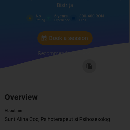
Bistrița
No
6
years
300-400 RON
Rating
Experience
Fees
Book a session
Recommend to a friend
:
Overview
About me
Sunt Alina Coc, Psihoterapeut si Psihosexolog
