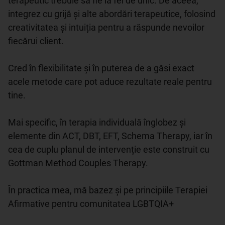
terapeutic trebuie să fie la fel de unic. De aceea, 
integrez cu grijă și alte abordări terapeutice, folosind 
creativitatea și intuiția pentru a răspunde nevoilor 
fiecărui client.

Cred în flexibilitate și în puterea de a găsi exact 
acele metode care pot aduce rezultate reale pentru 
tine.

Mai specific, în terapia individuală înglobez și 
elemente din ACT, DBT, EFT, Schema Therapy, iar în 
cea de cuplu planul de intervenție este construit cu 
Gottman Method Couples Therapy. 

În practica mea, mă bazez și pe principiile Terapiei 
Afirmative pentru comunitatea LGBTQIA+
