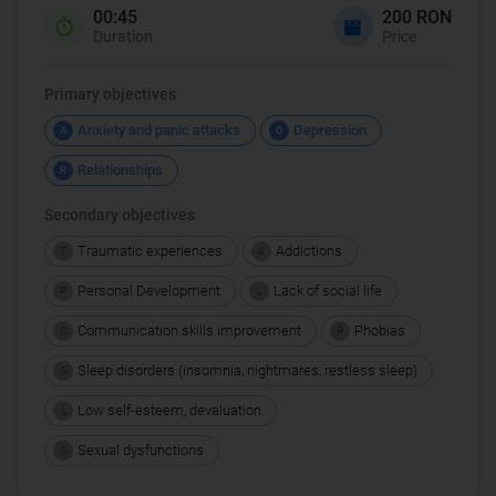
00:45
200 RON
Duration
Price
Primary objectives
Anxiety and panic attacks
Depression
A
D
Relationships
R
Secondary objectives
Traumatic experiences
Addictions
T
A
Personal Development
Lack of social life
P
L
Communication skills improvement
Phobias
C
P
Sleep disorders (insomnia, nightmares, restless sleep)
S
Low self-esteem, devaluation
L
Sexual dysfunctions
S