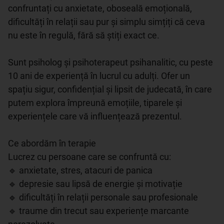
confruntați cu anxietate, oboseală emoțională, 
dificultăți în relații sau pur și simplu simțiți că ceva 
nu este în regulă, fără să știți exact ce.

Sunt psiholog și psihoterapeut psihanalitic, cu peste 
10 ani de experiență în lucrul cu adulți. Ofer un 
spațiu sigur, confidențial și lipsit de judecată, în care 
putem explora împreună emoțiile, tiparele și 
experiențele care vă influențează prezentul.

Ce abordăm în terapie

Lucrez cu persoane care se confruntă cu:

🔹 anxietate, stres, atacuri de panica

🔹 depresie sau lipsă de energie și motivație

🔹 dificultăți în relații personale sau profesionale

🔹 traume din trecut sau experiențe marcante 