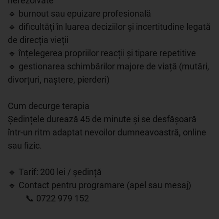
nerezolvate

🔹 burnout sau epuizare profesională

🔹 dificultăți în luarea deciziilor și incertitudine legată 
de direcția vieții

🔹 înțelegerea propriilor reacții și tipare repetitive

🔹 gestionarea schimbărilor majore de viață (mutări, 
divorțuri, naștere, pierderi)

Cum decurge terapia

Ședințele durează 45 de minute și se desfășoară 
într-un ritm adaptat nevoilor dumneavoastră, online 
sau fizic.

🔹 Tarif: 200 lei / ședință

🔹 Contact pentru programare (apel sau mesaj)

  📞 0722 979 152
