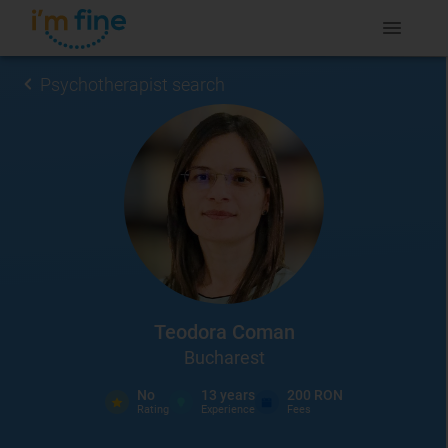
Psychotherapist search
Teodora Coman
Bucharest
No
13
years
200 RON
Rating
Experience
Fees