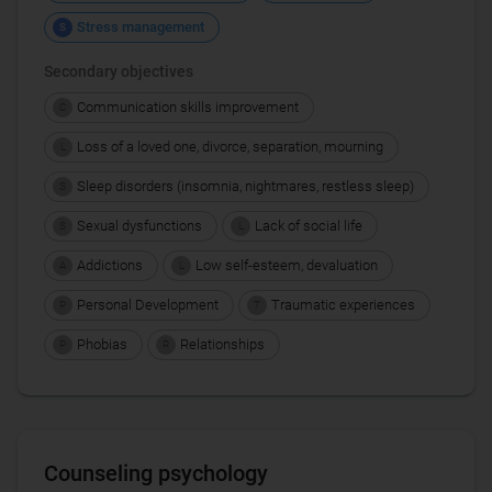
Stress management
S
Secondary objectives
Communication skills improvement
C
Loss of a loved one, divorce, separation, mourning
L
Sleep disorders (insomnia, nightmares, restless sleep)
S
Sexual dysfunctions
Lack of social life
S
L
Addictions
Low self-esteem, devaluation
A
L
Personal Development
Traumatic experiences
P
T
Phobias
Relationships
P
R
Counseling psychology