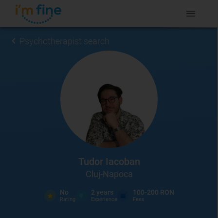
Psychotherapist search
Tudor Iacoban
Cluj-Napoca
No
2
years
100-200 RON
Rating
Experience
Fees