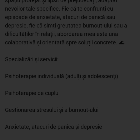
spațiu protejat și lipsit de prejudecăți, adaptat 
nevoilor tale specifice. Fie că te confrunți cu 
episoade de anxietate, atacuri de panică sau 
depresie, fie că simți greutatea burnout-ului sau a 
dificultăților în relații, abordarea mea este una 
colaborativă și orientată spre soluții concrete. 🌊

Specializări și servicii:

Psihoterapie individuală (adulți și adolescenți)

Psihoterapie de cuplu

Gestionarea stresului și a burnout-ului

Anxietate, atacuri de panică și depresie
