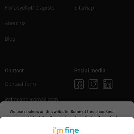
For psychotherapists
Sitemap
About us
Blog
Contact
Social media
Contact form
imfineapp@gmail.com
We use cookies on this website. Some of these cookies
are essential, while others help us to optimize the website
and provide users with a better experience. By accepting
Download the app
them or continuing to use the website, you agree to allow