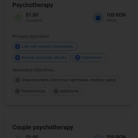
Psychotherapy
01:00
100 RON
Duration
Price
Primary objectives
Low self-esteem, devaluation
L
Anxiety and panic attacks
Depression
A
D
Secondary objectives
Sleep disorders (insomnia, nightmares, restless sleep)
S
Relationships
Addictions
R
A
Couple psychotherapy
01:00
200 RON