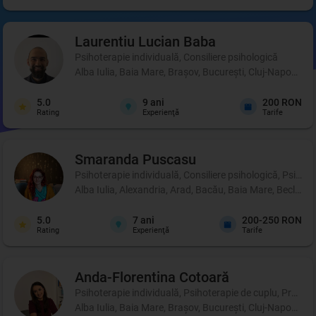
Laurentiu Lucian
Baba
Psihoterapie individuală, Consiliere psihologică
Alba Iulia, Baia Mare, Brașov, București, Cluj-Napoca, C
5.0
9
ani
200 RON
Rating
Experienţă
Tarife
Smaranda
Puscasu
Psihoterapie individuală, Consiliere psihologică, Psihot
Alba Iulia, Alexandria, Arad, Bacău, Baia Mare, Beclean,
5.0
7
ani
200-250 RON
Rating
Experienţă
Tarife
Anda-Florentina
Cotoară
Psihoterapie individuală, Psihoterapie de cuplu, Profil p
Alba Iulia, Baia Mare, Brașov, București, Cluj-Napoca, Ia