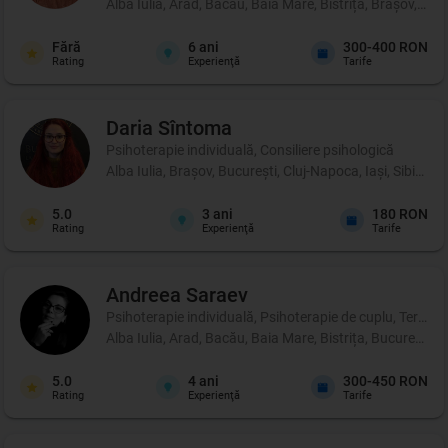
Alba Iulia, Arad, Bacău, Baia Mare, Bistrița, Brașov, Br
Fără
6
ani
300-400 RON
Rating
Experienţă
Tarife
Daria
Sîntoma
Psihoterapie individuală, Consiliere psihologică
Alba Iulia, Brașov, București, Cluj-Napoca, Iași, Sibiu, 
5.0
3
ani
180 RON
Rating
Experienţă
Tarife
Andreea
Saraev
Psihoterapie individuală, Psihoterapie de cuplu, Terapie 
Alba Iulia, Arad, Bacău, Baia Mare, Bistrița, București,
5.0
4
ani
300-450 RON
Rating
Experienţă
Tarife