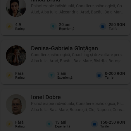
Psihoterapie individuală, Consiliere psihologică, Coachi
Aiud, Alba Iulia, Alexandria, Arad, Bacău, Baia Mare, B
4.9
20
ani
250 RON
Rating
Experienţă
Tarife
Denisa-Gabriela
Gînțăgan
Consiliere psihologică, Coaching şi dezvoltare personală
Alba Iulia, Arad, Bacău, Baia Mare, Bistrița, Botoșani, 
Fără
3
ani
0-200 RON
Rating
Experienţă
Tarife
Ionel
Dobre
Psihoterapie individuală, Consiliere psihologică, Profil p
Alba Iulia, Baia Mare, București, Cluj-Napoca, Constanța
Fără
13
ani
150-250 RON
Rating
Experienţă
Tarife