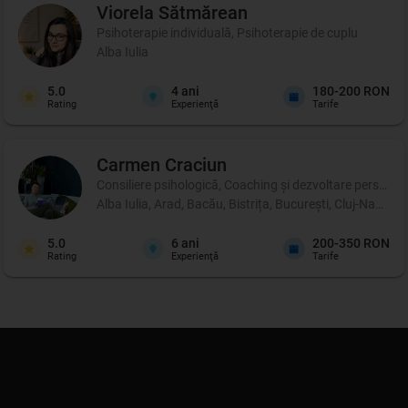
Viorela
Sătmărean
Psihoterapie individuală, Psihoterapie de cuplu
Alba Iulia
5.0
4
ani
180-200 RON
Rating
Experienţă
Tarife
Carmen
Craciun
Consiliere psihologică, Coaching şi dezvoltare personală,
Alba Iulia, Arad, Bacău, Bistrița, București, Cluj-Napoca
5.0
6
ani
200-350 RON
Rating
Experienţă
Tarife