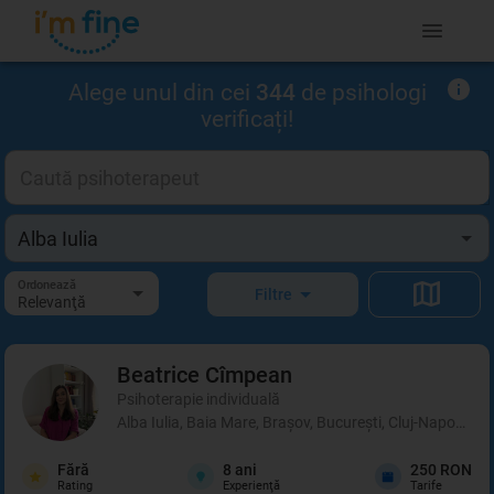
Alege unul din cei
344
de psihologi
verificați!
Ordonează
Filtre
Relevanţă
Beatrice
Cîmpean
Psihoterapie individuală
Alba Iulia, Baia Mare, Brașov, București, Cluj-Napoca, I
Fără
8
ani
250 RON
Rating
Experienţă
Tarife