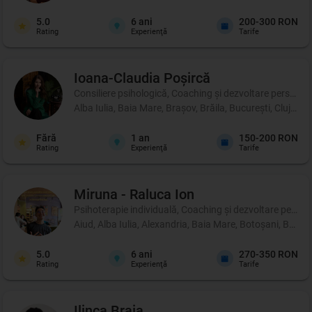
5.0
6
ani
200-300 RON
Rating
Experienţă
Tarife
Ioana-Claudia
Poșircă
Consiliere psihologică, Coaching şi dezvoltare personală, 
Alba Iulia, Baia Mare, Brașov, Brăila, București, Cluj-Na
Fără
1
an
150-200 RON
Rating
Experienţă
Tarife
Miruna - Raluca
Ion
Psihoterapie individuală, Coaching şi dezvoltare person
Aiud, Alba Iulia, Alexandria, Baia Mare, Botoșani, Brașo
5.0
6
ani
270-350 RON
Rating
Experienţă
Tarife
Ilinca
Braia