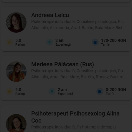
Andreea
Lelcu
Psihoterapie individuală, Consiliere psihologică, Profil p
Alba Iulia, Alexandria, Arad, Bacău, Baia Mare, Bistrița
5.0
2
ani
170-200 RON
Rating
Experienţă
Tarife
Medeea
Pălăcean (Rus)
Psihoterapie individuală, Consiliere psihologică, Coachi
Alba Iulia, Arad, Baia Mare, Bistrița, Brașov, București
5.0
2
ani
0-200 RON
Rating
Experienţă
Tarife
Psihoterapeut Psihosexolog
Alina
Coc
Psihoterapie individuală, Psihoterapie de cuplu