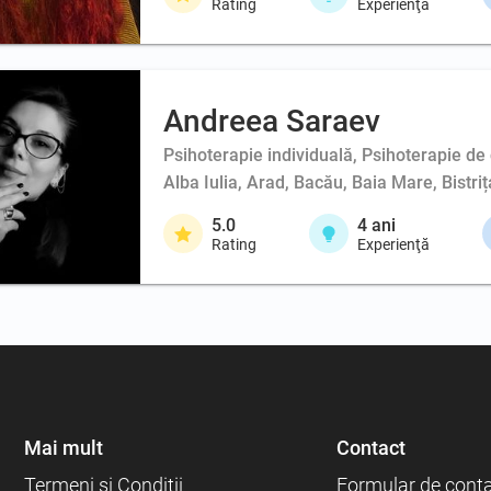
Rating
Experienţă
Andreea Saraev
Psihoterapie individuală, Psihoterapie de 
Alba Iulia, Arad, Bacău, Baia Mare, Bistri
5.0
4
ani
Rating
Experienţă
Mai mult
Contact
Termeni şi Condiţii
Formular de cont