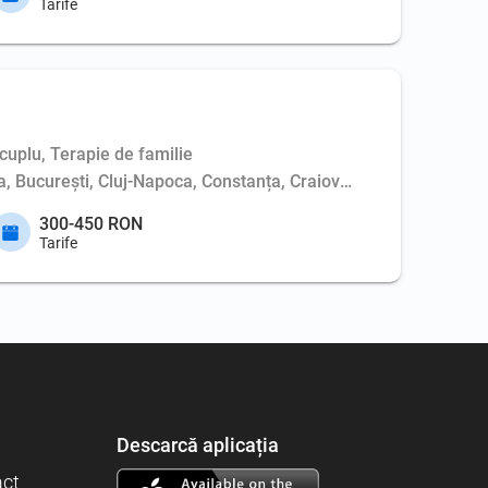
Tarife
cuplu, Terapie de familie
ța, București, Cluj-Napoca, Constanța, Craiova, Iași, Oradea, S
300-450 RON
Tarife
Descarcă aplicația
act