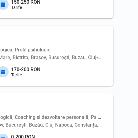
150-250 RON
Tarife
ogică, Profil psihologic
Mare, Bistrița, Brașov, București, Buzău, Cluj-Napoca, Constanț
170-200 RON
Tarife
logică, Coaching şi dezvoltare personală, Psihoterapie de cuplu
așov, București, Buzău, Cluj-Napoca, Constanța, Dej, Hunedoara,
0-200 RON