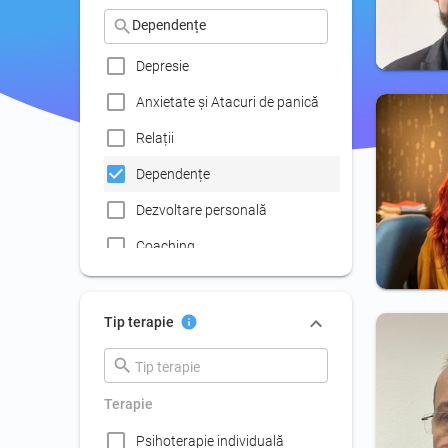
Depresie
Anxietate şi Atacuri de panică
Relații
Dependențe
Dezvoltare personală
Coaching
Consiliere pentru carieră
Dezvoltarea abilităţilor de
Tip terapie
comunicare
Disfuncţiile sexuale
Terapie
Experienţe traumatice
Psihoterapie individuală
Fobii