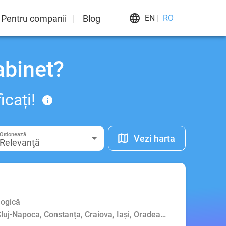
Pentru companii
Blog
EN
RO
abinet?
icați!
Ordonează
Vezi harta
Relevanţă
logică
 Cluj-Napoca, Constanța, Craiova, Iași, Oradea, Piatra-Neamț, P