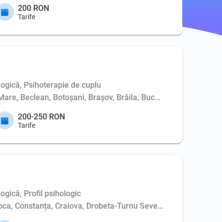
200 RON
Tarife
logică, Psihoterapie de cuplu
Mare, Beclean, Botoșani, Brașov, Brăila, București, Buzău, Cluj
200-250 RON
Tarife
ogică, Profil psihologic
poca, Constanța, Craiova, Drobeta-Turnu Severin, Iași, Oradea,