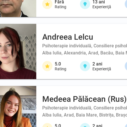
Fără
13
ani
Rating
Experienţă
Andreea Lelcu
Psihoterapie individuală, Consiliere psihol
Alba Iulia, Alexandria, Arad, Bacău, Baia 
5.0
2
ani
Rating
Experienţă
Medeea Pălăcean (Rus)
Psihoterapie individuală, Consiliere psiho
Alba Iulia, Arad, Baia Mare, Bistrița, Br
5.0
2
ani