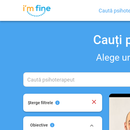
Caută psihot
Cauți 
Alege un
Șterge filtrele
Obiective