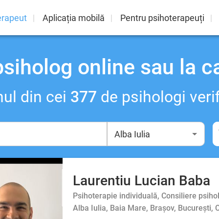
erapeut
Aplicația mobilă
Pentru psihoterapeuți
psiholog online sau la c
ul din cei
377
de psihologi verif
Laurentiu Lucian Baba
Psihoterapie individuală, Consiliere psiho
Alba Iulia, Baia Mare, Brașov, București,