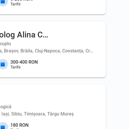
Tarife
olog Alina Coc
 cuplu
ța, Brașov, Brăila, Cluj-Napoca, Constanța, Craiova, Deva, Iași
300-400 RON
Tarife
logică
, Iași, Sibiu, Timișoara, Târgu Mureș
180 RON