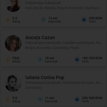
Psihoterapie individuală
Arad, Bacău, Bistrița, Brașov, București, Cluj-Napoca, 
5.0
13
ani
200 RON
Rating
Experienţă
Tarife
Ancuța
Cazan
Psihoterapie individuală, Consiliere psihologică, Psihote
Brașov, București, Constanța, Pitești
Fără
18
ani
180-350 RON
Rating
Experienţă
Tarife
Iuliana Corina
Pop
Psihoterapie individuală, Psihoterapie de cuplu, Terapie 
Constanța
5.0
11
ani
250-500 RON
Rating
Experienţă
Tarife