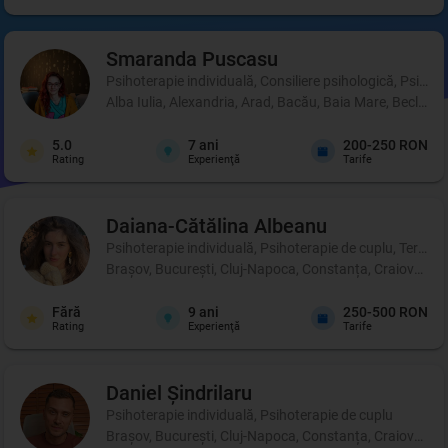
Smaranda
Puscasu
Psihoterapie individuală, Consiliere psihologică, Psihot
Alba Iulia, Alexandria, Arad, Bacău, Baia Mare, Beclean,
5.0
7
ani
200-250 RON
Rating
Experienţă
Tarife
Daiana-Cătălina
Albeanu
Psihoterapie individuală, Psihoterapie de cuplu, Terapie 
Brașov, București, Cluj-Napoca, Constanța, Craiova, Iași
Fără
9
ani
250-500 RON
Rating
Experienţă
Tarife
Daniel
Șindrilaru
Psihoterapie individuală, Psihoterapie de cuplu
Brașov, București, Cluj-Napoca, Constanța, Craiova, Iași