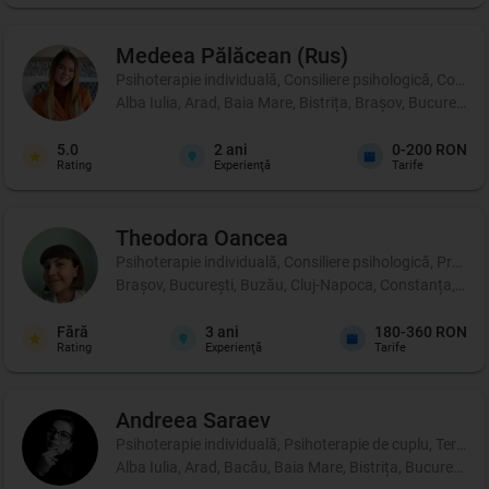
Medeea
Pălăcean (Rus)
Psihoterapie individuală, Consiliere psihologică, Coachi
Alba Iulia, Arad, Baia Mare, Bistrița, Brașov, București
5.0
2
ani
0-200 RON
Rating
Experienţă
Tarife
Theodora
Oancea
Psihoterapie individuală, Consiliere psihologică, Profil p
Brașov, București, Buzău, Cluj-Napoca, Constanța, Iași, 
Fără
3
ani
180-360 RON
Rating
Experienţă
Tarife
Andreea
Saraev
Psihoterapie individuală, Psihoterapie de cuplu, Terapie 
Alba Iulia, Arad, Bacău, Baia Mare, Bistrița, București,