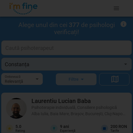
Alege unul din cei
377
de psihologi
verificați!
Ordonează
Filtre
Relevanţă
Laurentiu Lucian
Baba
Psihoterapie individuală, Consiliere psihologică
Alba Iulia, Baia Mare, Brașov, București, Cluj-Napoca, C
5.0
9
ani
200 RON
Rating
Experienţă
Tarife