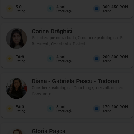
5.0
4
ani
300-450 RON
Rating
Experienţă
Tarife
Corina
Drăghici
Psihoterapie individuală, Consiliere psihologică, Profil p
București, Constanța, Ploiești
Fără
4
ani
200-300 RON
Rating
Experienţă
Tarife
Diana - Gabriela
Pascu - Tudoran
Consiliere psihologică, Coaching şi dezvoltare personal
Constanța
Fără
3
ani
170-200 RON
Rating
Experienţă
Tarife
Gloria
Pașca