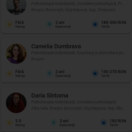
Psihoterapie individuală, Consiliere psihologică, Profil p
Brașov, București, Cluj-Napoca, Iași, Timișoara
Fără
2
ani
180-300 RON
Rating
Experienţă
Tarife
Camelia
Dumbrava
Psihoterapie individuală, Coaching şi dezvoltare persona
Brașov
Fără
2
ani
150-270 RON
Rating
Experienţă
Tarife
Daria
Sîntoma
Psihoterapie individuală, Consiliere psihologică
Alba Iulia, Brașov, București, Cluj-Napoca, Iași, Sibiu, 
5.0
3
ani
180 RON
Rating
Experienţă
Tarife