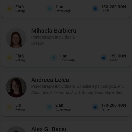
Fără
1
an
180-280 RON
Rating
Experienţă
Tarife
Mihaela
Barbieru
Psihoterapie individuală
Brașov
Fără
1
an
150 RON
Rating
Experienţă
Tarife
Andreea
Lelcu
Psihoterapie individuală, Consiliere psihologică, Profil p
Alba Iulia, Alexandria, Arad, Bacău, Baia Mare, Bistrița
5.0
2
ani
170-200 RON
Rating
Experienţă
Tarife
Alex G.
Baciu