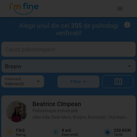
Alege unul din cei
355
de psihologi
verificați!
Ordonează
Filtre
Relevanţă
Beatrice
Cîmpean
Psihoterapie individuală
Alba Iulia, Baia Mare, Brașov, București, Cluj-Napoca, I
Fără
8
ani
250 RON
Rating
Experienţă
Tarife