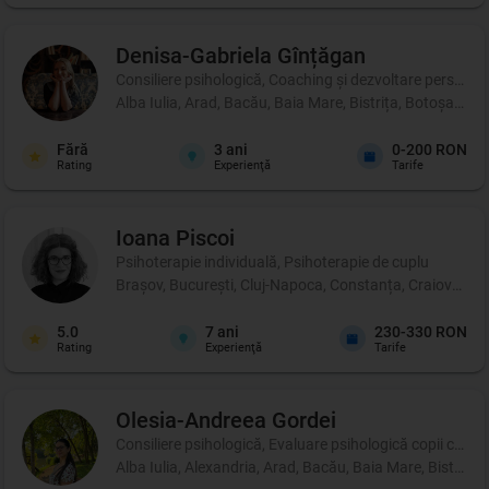
Denisa-Gabriela
Gînțăgan
Consiliere psihologică, Coaching şi dezvoltare personală
Alba Iulia, Arad, Bacău, Baia Mare, Bistrița, Botoșani, 
Fără
3
ani
0-200 RON
Rating
Experienţă
Tarife
Ioana
Piscoi
Psihoterapie individuală, Psihoterapie de cuplu
Brașov, București, Cluj-Napoca, Constanța, Craiova, Iași
5.0
7
ani
230-330 RON
Rating
Experienţă
Tarife
Olesia-Andreea
Gordei
Consiliere psihologică, Evaluare psihologică copii cu di
Alba Iulia, Alexandria, Arad, Bacău, Baia Mare, Bistrița