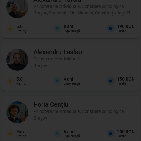
Psihoterapie individuală, Consiliere psihologică
Brașov, București, Cluj-Napoca, Constanța, Iași, Timișo
5.0
8
ani
190 RON
Rating
Experienţă
Tarife
Alexandru
Laslau
Psihoterapie individuală
Brașov
5.0
4
ani
150 RON
Rating
Experienţă
Tarife
Horia
Cențiu
Psihoterapie individuală, Consiliere psihologică
Brașov
Fără
6
ani
200 RON
Rating
Experienţă
Tarife