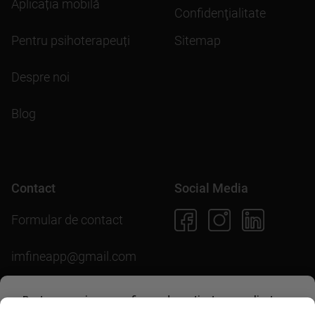
Aplicația mobilă
Confidenţialitate
Pentru psihoterapeuți
Sitemap
Despre noi
Blog
Contact
Social Media
Formular de contact
imfineapp@gmail.com
Pentru scopuri precum afișarea de conținut personalizat,
folosim module cookie. Acceptarea lor sau continuarea