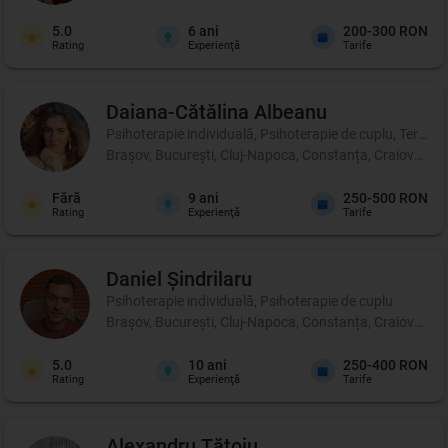
5.0
6
ani
200-300 RON
Rating
Experienţă
Tarife
Daiana-Cătălina
Albeanu
Psihoterapie individuală, Psihoterapie de cuplu, Terapie 
Brașov, București, Cluj-Napoca, Constanța, Craiova, Iași
Fără
9
ani
250-500 RON
Rating
Experienţă
Tarife
Daniel
Șindrilaru
Psihoterapie individuală, Psihoterapie de cuplu
Brașov, București, Cluj-Napoca, Constanța, Craiova, Iași
5.0
10
ani
250-400 RON
Rating
Experienţă
Tarife
Alexandru
Tătoiu