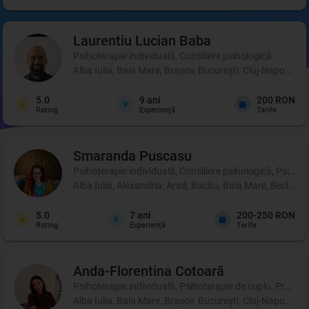
Laurentiu Lucian
Baba
Psihoterapie individuală, Consiliere psihologică
Alba Iulia, Baia Mare, Brașov, București, Cluj-Napoca, C
5.0
9
ani
200 RON
Rating
Experienţă
Tarife
Smaranda
Puscasu
Psihoterapie individuală, Consiliere psihologică, Psihot
Alba Iulia, Alexandria, Arad, Bacău, Baia Mare, Beclean,
5.0
7
ani
200-250 RON
Rating
Experienţă
Tarife
Anda-Florentina
Cotoară
Psihoterapie individuală, Psihoterapie de cuplu, Profil p
Alba Iulia, Baia Mare, Brașov, București, Cluj-Napoca, Ia