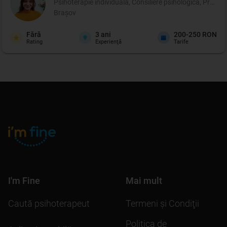
Psihoterapie individuală, Consiliere psihologică, Profil p
Brașov
Fără
3
ani
200-250 RON
Rating
Experienţă
Tarife
I'm Fine
Mai mult
Caută psihoterapeut
Termeni şi Condiţii
Politica de