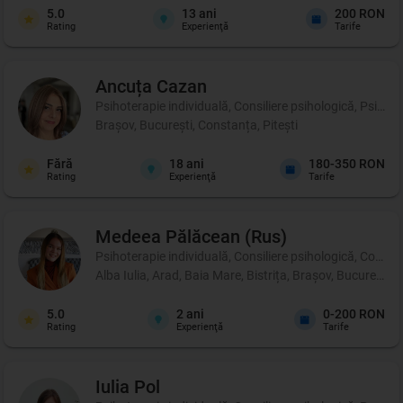
5.0
13
ani
200 RON
Rating
Experienţă
Tarife
Ancuța
Cazan
Psihoterapie individuală, Consiliere psihologică, Psihote
Brașov, București, Constanța, Pitești
Fără
18
ani
180-350 RON
Rating
Experienţă
Tarife
Medeea
Pălăcean (Rus)
Psihoterapie individuală, Consiliere psihologică, Coachi
Alba Iulia, Arad, Baia Mare, Bistrița, Brașov, București
5.0
2
ani
0-200 RON
Rating
Experienţă
Tarife
Iulia
Pol