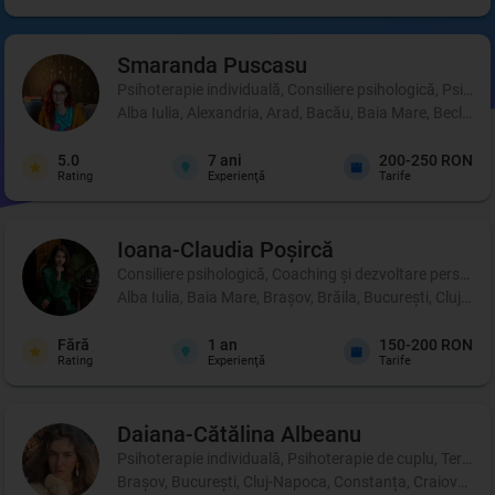
Smaranda
Puscasu
Psihoterapie individuală, Consiliere psihologică, Psihot
Alba Iulia, Alexandria, Arad, Bacău, Baia Mare, Beclean,
5.0
7
ani
200-250 RON
Rating
Experienţă
Tarife
Ioana-Claudia
Poșircă
Consiliere psihologică, Coaching şi dezvoltare personală, 
Alba Iulia, Baia Mare, Brașov, Brăila, București, Cluj-Na
Fără
1
an
150-200 RON
Rating
Experienţă
Tarife
Daiana-Cătălina
Albeanu
Psihoterapie individuală, Psihoterapie de cuplu, Terapie 
Brașov, București, Cluj-Napoca, Constanța, Craiova, Iași