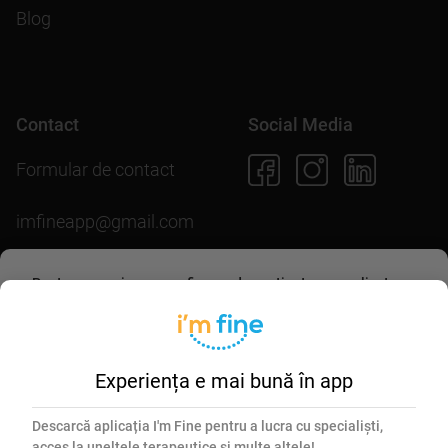
Blog
Contact
Social Media
Formular de contact
imfineapp@gmail.com
Pentru scopuri precum afișarea de conținut personalizat,
folosim module cookie. Acceptarea lor sau continuarea
Descarcă aplicația
navigării pe acest site înseamnă că ești de acord să
permiți colectarea de informații prin cookie-uri.
Mai multe
detalii în
politica de utilizare cookie-uri
.
Experiența e mai bună în app
Esențiale
Marketing
Descarcă aplicația I'm Fine pentru a lucra cu specialiști,
acces la uneltele terapeutice și multe altele!