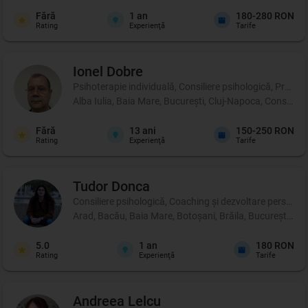
Fără
1
an
180-280 RON
Rating
Experienţă
Tarife
Ionel
Dobre
Psihoterapie individuală, Consiliere psihologică, Profil p
Alba Iulia, Baia Mare, București, Cluj-Napoca, Constanța
Fără
13
ani
150-250 RON
Rating
Experienţă
Tarife
Tudor
Donca
Consiliere psihologică, Coaching şi dezvoltare personală,
Arad, Bacău, Baia Mare, Botoșani, Brăila, București, Buză
5.0
1
an
180 RON
Rating
Experienţă
Tarife
Andreea
Lelcu