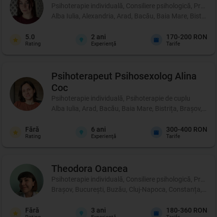
Psihoterapie individuală, Consiliere psihologică, Profil p
Alba Iulia, Alexandria, Arad, Bacău, Baia Mare, Bistrița
5.0
2
ani
170-200 RON
Rating
Experienţă
Tarife
Psihoterapeut Psihosexolog
Alina
Coc
Psihoterapie individuală, Psihoterapie de cuplu
Alba Iulia, Arad, Bacău, Baia Mare, Bistrița, Brașov, Br
Fără
6
ani
300-400 RON
Rating
Experienţă
Tarife
Theodora
Oancea
Psihoterapie individuală, Consiliere psihologică, Profil p
Brașov, București, Buzău, Cluj-Napoca, Constanța, Iași, 
Fără
3
ani
180-360 RON