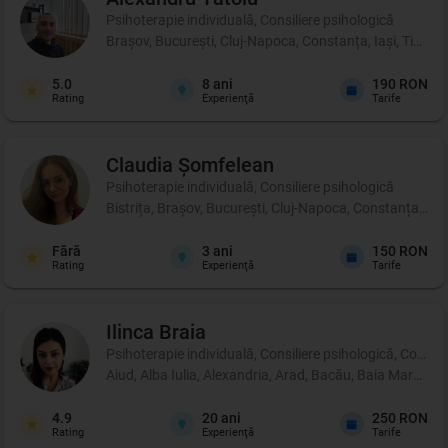
Psihoterapie individuală, Consiliere psihologică
Brașov, București, Cluj-Napoca, Constanța, Iași, Timișo
5.0
8
ani
190 RON
Rating
Experienţă
Tarife
Claudia
Șomfelean
Psihoterapie individuală, Consiliere psihologică
Bistrița, Brașov, București, Cluj-Napoca, Constanța, Iași
Fără
3
ani
150 RON
Rating
Experienţă
Tarife
Ilinca
Braia
Psihoterapie individuală, Consiliere psihologică, Coachi
Aiud, Alba Iulia, Alexandria, Arad, Bacău, Baia Mare, B
4.9
20
ani
250 RON
Rating
Experienţă
Tarife