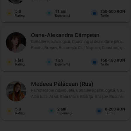
5.0
11
ani
250-500 RON
Rating
Experienţă
Tarife
Oana-Alexandra
Câmpean
Consiliere psihologică, Coaching şi dezvoltare personală,
Bacău, Brașov, București, Cluj-Napoca, Constanța, Iași,
Fără
1
an
150-180 RON
Rating
Experienţă
Tarife
Medeea
Pălăcean (Rus)
Psihoterapie individuală, Consiliere psihologică, Coachi
Alba Iulia, Arad, Baia Mare, Bistrița, Brașov, București
5.0
2
ani
0-200 RON
Rating
Experienţă
Tarife