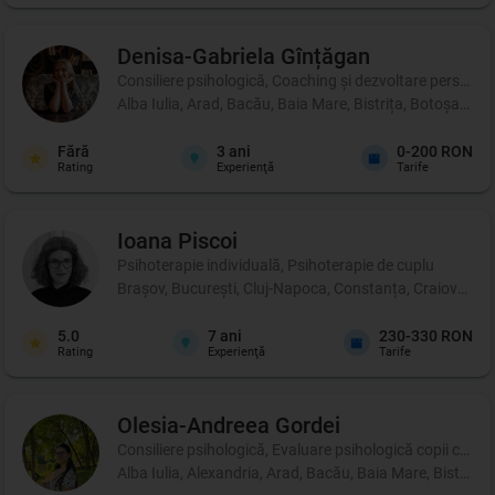
Denisa-Gabriela
Gînțăgan
Consiliere psihologică, Coaching şi dezvoltare personală
Alba Iulia, Arad, Bacău, Baia Mare, Bistrița, Botoșani, 
Fără
3
ani
0-200 RON
Rating
Experienţă
Tarife
Ioana
Piscoi
Psihoterapie individuală, Psihoterapie de cuplu
Brașov, București, Cluj-Napoca, Constanța, Craiova, Iași
5.0
7
ani
230-330 RON
Rating
Experienţă
Tarife
Olesia-Andreea
Gordei
Consiliere psihologică, Evaluare psihologică copii cu di
Alba Iulia, Alexandria, Arad, Bacău, Baia Mare, Bistrița