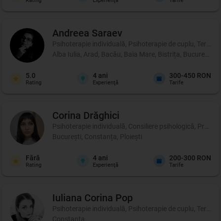
Rating
Experienţă
Tarife
Andreea
Saraev
Psihoterapie individuală, Psihoterapie de cuplu, Terapie 
Alba Iulia, Arad, Bacău, Baia Mare, Bistrița, București,
5.0
4
ani
300-450 RON
Rating
Experienţă
Tarife
Corina
Drăghici
Psihoterapie individuală, Consiliere psihologică, Profil p
București, Constanța, Ploiești
Fără
4
ani
200-300 RON
Rating
Experienţă
Tarife
Iuliana Corina
Pop
Psihoterapie individuală, Psihoterapie de cuplu, Terapie 
Constanța