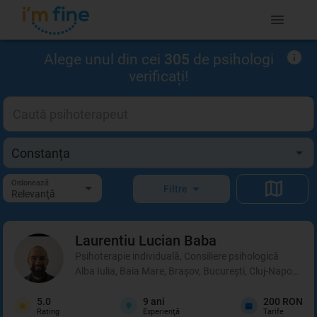
Alege unul din cei
305
de psihologi
verificați!
Ordonează
Filtre
Relevanţă
Laurentiu Lucian
Baba
Psihoterapie individuală, Consiliere psihologică
Alba Iulia, Baia Mare, Brașov, București, Cluj-Napoca, C
5.0
9
ani
200 RON
Rating
Experienţă
Tarife