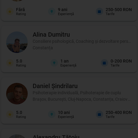
Fără
9
ani
250-500 RON
Rating
Experienţă
Tarife
Alina
Dumitru
Consiliere psihologică, Coaching şi dezvoltare personal
Constanța
5.0
1
an
0-200 RON
Rating
Experienţă
Tarife
Daniel
Șindrilaru
Psihoterapie individuală, Psihoterapie de cuplu
Brașov, București, Cluj-Napoca, Constanța, Craiova, Iași
5.0
10
ani
250-400 RON
Rating
Experienţă
Tarife
Alexandru
Tătoiu