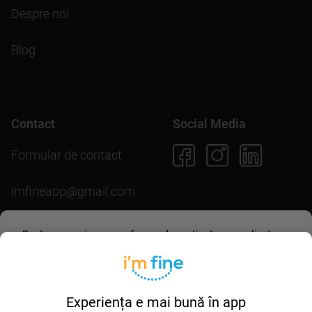
Despre noi
Blog
Contact
Social Media
Formular de contact
imfineapp@gmail.com
Pentru scopuri precum afișarea de conținut personalizat,
folosim module cookie. Acceptarea lor sau continuarea
Descarcă aplicația
navigării pe acest site înseamnă că ești de acord să
permiți colectarea de informații prin cookie-uri.
Mai multe
detalii în
politica de utilizare cookie-uri
.
Experiența e mai bună în app