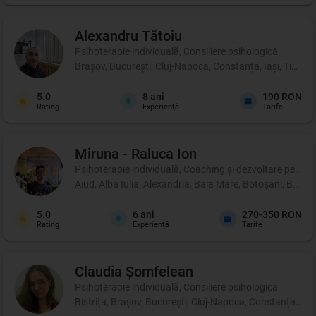
Alexandru
Tătoiu
Psihoterapie individuală, Consiliere psihologică
Brașov, București, Cluj-Napoca, Constanța, Iași, Timișo
5.0
8
ani
190 RON
Rating
Experienţă
Tarife
Miruna - Raluca
Ion
Psihoterapie individuală, Coaching şi dezvoltare person
Aiud, Alba Iulia, Alexandria, Baia Mare, Botoșani, Brașo
5.0
6
ani
270-350 RON
Rating
Experienţă
Tarife
Claudia
Șomfelean
Psihoterapie individuală, Consiliere psihologică
Bistrița, Brașov, București, Cluj-Napoca, Constanța, Iași