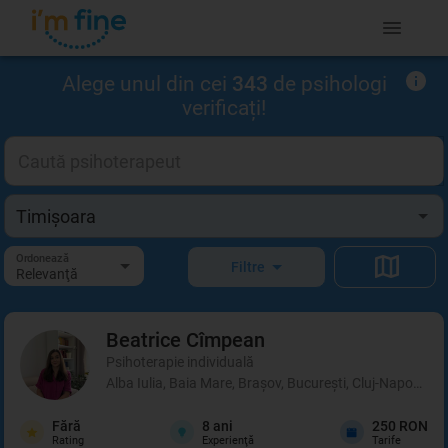
Alege unul din cei
343
de psihologi
verificați!
Ordonează
Filtre
Relevanţă
Beatrice
Cîmpean
Psihoterapie individuală
Alba Iulia, Baia Mare, Brașov, București, Cluj-Napoca, I
Fără
8
ani
250 RON
Rating
Experienţă
Tarife