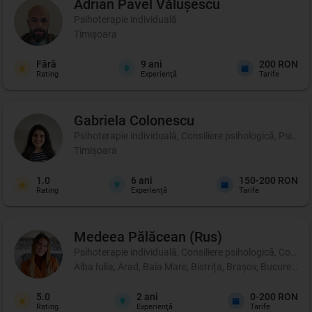
Adrian Pavel
Vălușescu
Psihoterapie individuală
Timișoara
Fără
9
ani
200 RON
Rating
Experienţă
Tarife
Gabriela
Colonescu
Psihoterapie individuală, Consiliere psihologică, Psihot
Timișoara
1.0
6
ani
150-200 RON
Rating
Experienţă
Tarife
Medeea
Pălăcean (Rus)
Psihoterapie individuală, Consiliere psihologică, Coachi
Alba Iulia, Arad, Baia Mare, Bistrița, Brașov, București
5.0
2
ani
0-200 RON
Rating
Experienţă
Tarife