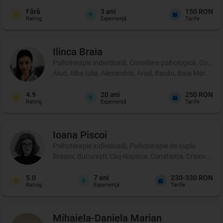
Fără
3
ani
150 RON
Rating
Experienţă
Tarife
Ilinca
Braia
Psihoterapie individuală, Consiliere psihologică, Coachi
Aiud, Alba Iulia, Alexandria, Arad, Bacău, Baia Mare, B
4.9
20
ani
250 RON
Rating
Experienţă
Tarife
Ioana
Piscoi
Psihoterapie individuală, Psihoterapie de cuplu
Brașov, București, Cluj-Napoca, Constanța, Craiova, Iași
5.0
7
ani
230-330 RON
Rating
Experienţă
Tarife
Mihaiela-Daniela
Marian