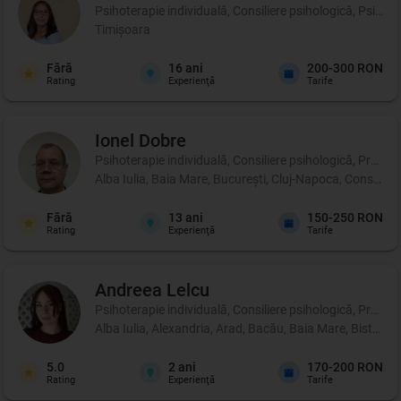
Psihoterapie individuală, Consiliere psihologică, Psihote
Timișoara
Fără
16
ani
200-300 RON
Rating
Experienţă
Tarife
Ionel
Dobre
Psihoterapie individuală, Consiliere psihologică, Profil p
Alba Iulia, Baia Mare, București, Cluj-Napoca, Constanța
Fără
13
ani
150-250 RON
Rating
Experienţă
Tarife
Andreea
Lelcu
Psihoterapie individuală, Consiliere psihologică, Profil p
Alba Iulia, Alexandria, Arad, Bacău, Baia Mare, Bistrița
5.0
2
ani
170-200 RON
Rating
Experienţă
Tarife