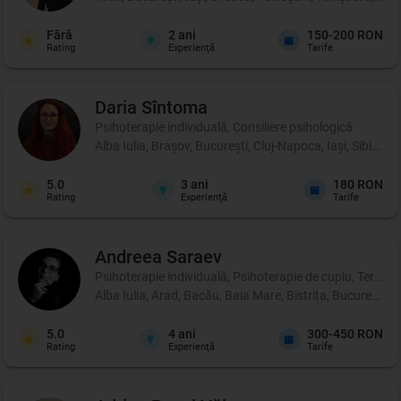
Fără
2
ani
150-200 RON
Rating
Experienţă
Tarife
Daria
Sîntoma
Psihoterapie individuală, Consiliere psihologică
Alba Iulia, Brașov, București, Cluj-Napoca, Iași, Sibiu, 
5.0
3
ani
180 RON
Rating
Experienţă
Tarife
Andreea
Saraev
Psihoterapie individuală, Psihoterapie de cuplu, Terapie 
Alba Iulia, Arad, Bacău, Baia Mare, Bistrița, București,
5.0
4
ani
300-450 RON
Rating
Experienţă
Tarife