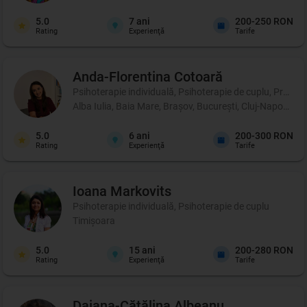
5.0
7
ani
200-250 RON
Rating
Experienţă
Tarife
Anda-Florentina
Cotoară
Psihoterapie individuală, Psihoterapie de cuplu, Profil p
Alba Iulia, Baia Mare, Brașov, București, Cluj-Napoca, Ia
5.0
6
ani
200-300 RON
Rating
Experienţă
Tarife
Ioana
Markovits
Psihoterapie individuală, Psihoterapie de cuplu
Timișoara
5.0
15
ani
200-280 RON
Rating
Experienţă
Tarife
Daiana-Cătălina
Albeanu