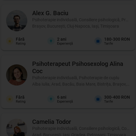
Alex G.
Baciu
Psihoterapie individuală, Consiliere psihologică, Profil p
Brașov, București, Cluj-Napoca, Iași, Timișoara
Fără
2
ani
180-300 RON
Rating
Experienţă
Tarife
Psihoterapeut Psihosexolog
Alina
Coc
Psihoterapie individuală, Psihoterapie de cuplu
Alba Iulia, Arad, Bacău, Baia Mare, Bistrița, Brașov, Br
Fără
6
ani
300-400 RON
Rating
Experienţă
Tarife
Camelia
Todor
Psihoterapie individuală, Consiliere psihologică, Coachi
Arad, București, Iași, Oradea, Petroșani, Timișoara, Târ