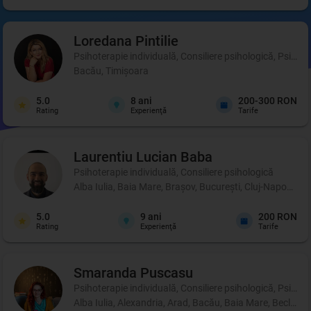
Loredana
Pintilie
Psihoterapie individuală, Consiliere psihologică, Psihot
Bacău, Timișoara
5.0
8
ani
200-300 RON
Rating
Experienţă
Tarife
Laurentiu Lucian
Baba
Psihoterapie individuală, Consiliere psihologică
Alba Iulia, Baia Mare, Brașov, București, Cluj-Napoca, C
5.0
9
ani
200 RON
Rating
Experienţă
Tarife
Smaranda
Puscasu
Psihoterapie individuală, Consiliere psihologică, Psihot
Alba Iulia, Alexandria, Arad, Bacău, Baia Mare, Beclean,