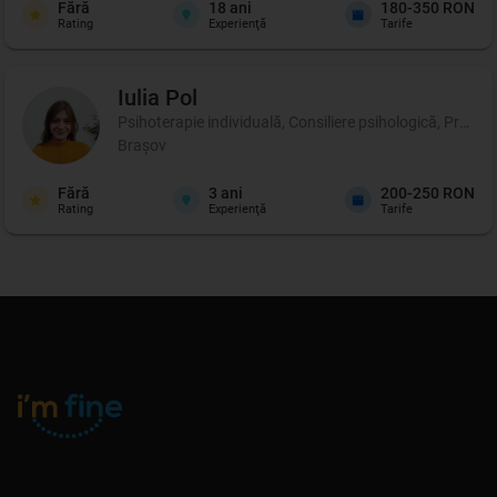
Fără
18
ani
180-350 RON
Rating
Experienţă
Tarife
Iulia
Pol
Psihoterapie individuală, Consiliere psihologică, Profil p
Brașov
Fără
3
ani
200-250 RON
Rating
Experienţă
Tarife