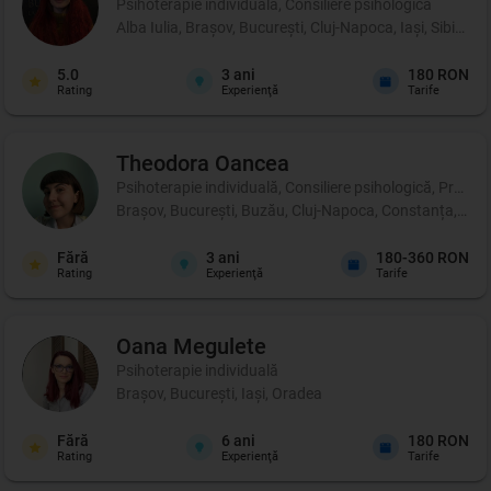
Psihoterapie individuală, Consiliere psihologică
Alba Iulia, Brașov, București, Cluj-Napoca, Iași, Sibiu, 
5.0
3
ani
180 RON
Rating
Experienţă
Tarife
Theodora
Oancea
Psihoterapie individuală, Consiliere psihologică, Profil p
Brașov, București, Buzău, Cluj-Napoca, Constanța, Iași, 
Fără
3
ani
180-360 RON
Rating
Experienţă
Tarife
Oana
Megulete
Psihoterapie individuală
Brașov, București, Iași, Oradea
Fără
6
ani
180 RON
Rating
Experienţă
Tarife