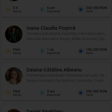
5.0
6
ani
200-300 RON
Rating
Experienţă
Tarife
Ioana-Claudia
Poșircă
Consiliere psihologică, Coaching şi dezvoltare personală, 
Alba Iulia, Baia Mare, Brașov, Brăila, București, Cluj-Na
Fără
1
an
150-200 RON
Rating
Experienţă
Tarife
Daiana-Cătălina
Albeanu
Psihoterapie individuală, Psihoterapie de cuplu, Terapie 
Brașov, București, Cluj-Napoca, Constanța, Craiova, Iași
Fără
9
ani
250-500 RON
Rating
Experienţă
Tarife
Daniel
Șindrilaru