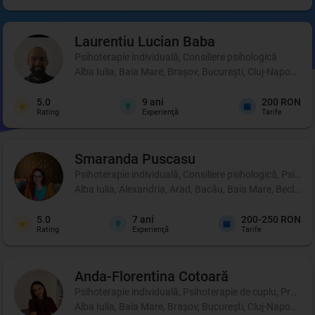
Laurentiu Lucian
Baba
Psihoterapie individuală, Consiliere psihologică
Alba Iulia, Baia Mare, Brașov, București, Cluj-Napoca, C
5.0
9
ani
200 RON
Rating
Experienţă
Tarife
Smaranda
Puscasu
Psihoterapie individuală, Consiliere psihologică, Psihot
Alba Iulia, Alexandria, Arad, Bacău, Baia Mare, Beclean,
5.0
7
ani
200-250 RON
Rating
Experienţă
Tarife
Anda-Florentina
Cotoară
Psihoterapie individuală, Psihoterapie de cuplu, Profil p
Alba Iulia, Baia Mare, Brașov, București, Cluj-Napoca, Ia