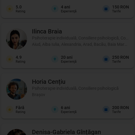
5.0
4
ani
150 RON
Rating
Experienţă
Tarife
Ilinca
Braia
Psihoterapie individuală, Consiliere psihologică, Coachi
Aiud, Alba Iulia, Alexandria, Arad, Bacău, Baia Mare, B
4.9
20
ani
250 RON
Rating
Experienţă
Tarife
Horia
Cențiu
Psihoterapie individuală, Consiliere psihologică
Brașov
Fără
6
ani
200 RON
Rating
Experienţă
Tarife
Denisa-Gabriela
Gînțăgan