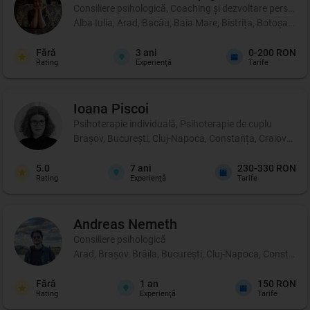
Consiliere psihologică, Coaching şi dezvoltare personală
Alba Iulia, Arad, Bacău, Baia Mare, Bistrița, Botoșani, 
Fără
3
ani
0-200 RON
Rating
Experienţă
Tarife
Ioana
Piscoi
Psihoterapie individuală, Psihoterapie de cuplu
Brașov, București, Cluj-Napoca, Constanța, Craiova, Iași
5.0
7
ani
230-330 RON
Rating
Experienţă
Tarife
Andreas
Nemeth
Consiliere psihologică
Arad, Brașov, Brăila, București, Cluj-Napoca, Constanța, 
Fără
1
an
150 RON
Rating
Experienţă
Tarife