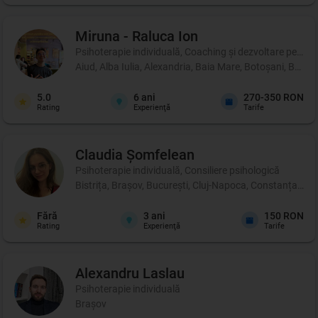
Miruna - Raluca
Ion
Psihoterapie individuală, Coaching şi dezvoltare person
Aiud, Alba Iulia, Alexandria, Baia Mare, Botoșani, Brașo
5.0
6
ani
270-350 RON
Rating
Experienţă
Tarife
Claudia
Șomfelean
Psihoterapie individuală, Consiliere psihologică
Bistrița, Brașov, București, Cluj-Napoca, Constanța, Iași
Fără
3
ani
150 RON
Rating
Experienţă
Tarife
Alexandru
Laslau
Psihoterapie individuală
Brașov