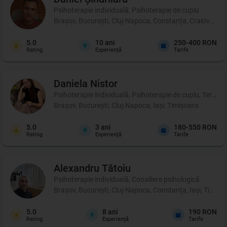
Psihoterapie individuală, Psihoterapie de cuplu
Brașov, București, Cluj-Napoca, Constanța, Craiova, Iași
5.0
10
ani
250-400 RON
Rating
Experienţă
Tarife
Daniela
Nistor
Psihoterapie individuală, Psihoterapie de cuplu, Terapie d
Brașov, București, Cluj-Napoca, Iași, Timișoara
5.0
3
ani
180-550 RON
Rating
Experienţă
Tarife
Alexandru
Tătoiu
Psihoterapie individuală, Consiliere psihologică
Brașov, București, Cluj-Napoca, Constanța, Iași, Timișo
5.0
8
ani
190 RON
Rating
Experienţă
Tarife