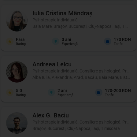
Iulia Cristina
Mândraș
Psihoterapie individuală
Baia Mare, Brașov, București, Cluj-Napoca, Iași, Timișoa
Fără
3
ani
170 RON
Rating
Experienţă
Tarife
Andreea
Lelcu
Psihoterapie individuală, Consiliere psihologică, Profil p
Alba Iulia, Alexandria, Arad, Bacău, Baia Mare, Bistrița
5.0
2
ani
170-200 RON
Rating
Experienţă
Tarife
Alex G.
Baciu
Psihoterapie individuală, Consiliere psihologică, Profil p
Brașov, București, Cluj-Napoca, Iași, Timișoara