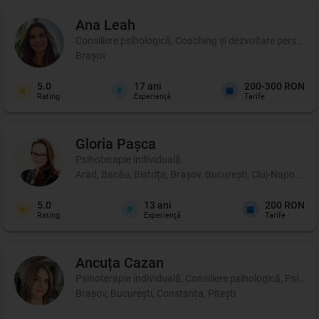
Ana
Leah
Consiliere psihologică, Coaching şi dezvoltare personală
Brașov
5.0
17
ani
200-300 RON
Rating
Experienţă
Tarife
Gloria
Pașca
Psihoterapie individuală
Arad, Bacău, Bistrița, Brașov, București, Cluj-Napoca, 
5.0
13
ani
200 RON
Rating
Experienţă
Tarife
Ancuța
Cazan
Psihoterapie individuală, Consiliere psihologică, Psihote
Brașov, București, Constanța, Pitești