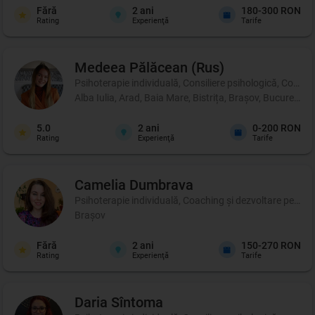
Fără
2
ani
180-300 RON
Rating
Experienţă
Tarife
Medeea
Pălăcean (Rus)
Psihoterapie individuală, Consiliere psihologică, Coachi
Alba Iulia, Arad, Baia Mare, Bistrița, Brașov, București
5.0
2
ani
0-200 RON
Rating
Experienţă
Tarife
Camelia
Dumbrava
Psihoterapie individuală, Coaching şi dezvoltare persona
Brașov
Fără
2
ani
150-270 RON
Rating
Experienţă
Tarife
Daria
Sîntoma