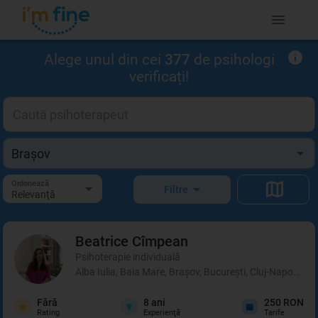
Alege unul din cei
377
de psihologi
verificați!
Ordonează
Filtre
Relevanţă
Beatrice
Cîmpean
Psihoterapie individuală
Alba Iulia, Baia Mare, Brașov, București, Cluj-Napoca, I
Fără
8
ani
250 RON
Rating
Experienţă
Tarife